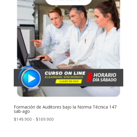
$159.900
hasta
$179.900
Formación de Auditores bajo la Norma Técnica 147
sab-ago
Rango
$
149.900
-
$
169.900
de
precios: