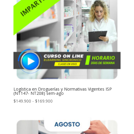
Logística en Droguerías y Normativas Vigentes ISP
(NT147- NT208) sem-ago
Rango
$
149.900
-
$
169.900
de
precios:
desde
$149.900