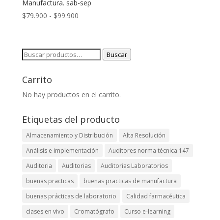
Manufactura. sab-sep
Rango
$
79.900
-
$
99.900
de
precios:
desde
Buscar
Buscar
$79.900
por:
hasta
Carrito
$99.900
No hay productos en el carrito.
Etiquetas del producto
Almacenamiento y Distribución
Alta Resolución
Análisis e implementación
Auditores norma técnica 147
Auditoria
Auditorias
Auditorias Laboratorios
buenas practicas
buenas practicas de manufactura
buenas prácticas de laboratorio
Calidad farmacéutica
clases en vivo
Cromatógrafo
Curso e-learning