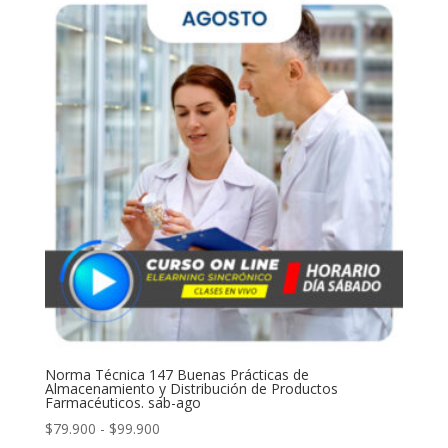
desde
$149.900
hasta
$169.900
Norma Técnica 147 Buenas Prácticas de
Almacenamiento y Distribución de Productos
Farmacéuticos. sab-ago
Rango
$
79.900
-
$
99.900