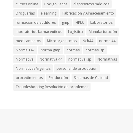
cursos online
Código Sence
dispositivos médicos
Droguerías
elearning
Fabricación y Almacenamiento
formacion de auditores
gmp
HPLC
Laboratorios
laboratorios farmaceuticos
Logística
Manufacturación
medicamentos
Microorganismos
Nch44
norma 44
Norma 147
norma gmp
normas
normas isp
Normativa
Normativa 44
normativa isp
Normativas
Normativas Vigentes
personal de produccion
procedimientos
Producción
Sistemas de Calidad
Troubleshooting Resolución de problemas