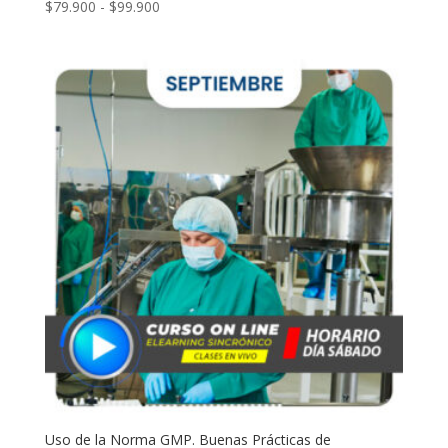
Rango
$
79.900
-
$
99.900
de
precios:
desde
$79.900
hasta
$99.900
Uso de la Norma GMP. Buenas Prácticas de