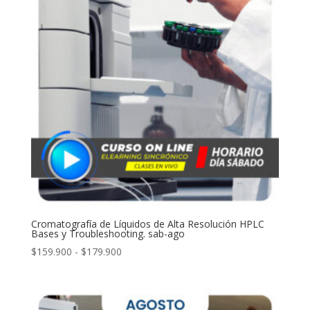
hasta
$169.900
Cromatografía de Líquidos de Alta Resolución HPLC
Bases y Troubleshooting. sab-ago
Rango
$
159.900
-
$
179.900
de
precios:
desde