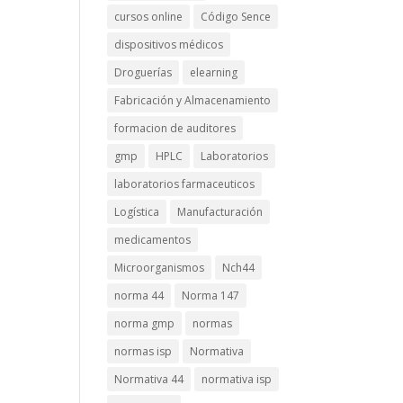
cursos online
Código Sence
dispositivos médicos
Droguerías
elearning
Fabricación y Almacenamiento
formacion de auditores
gmp
HPLC
Laboratorios
laboratorios farmaceuticos
Logística
Manufacturación
medicamentos
Microorganismos
Nch44
norma 44
Norma 147
norma gmp
normas
normas isp
Normativa
Normativa 44
normativa isp