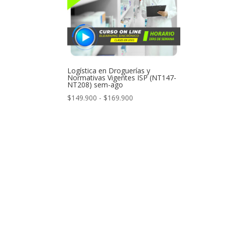
Logística en Droguerías y
Normativas Vigentes ISP (NT147-
NT208) sem-ago
Rango
$
149.900
-
$
169.900
de
precios:
desde
$149.900
hasta
$169.900