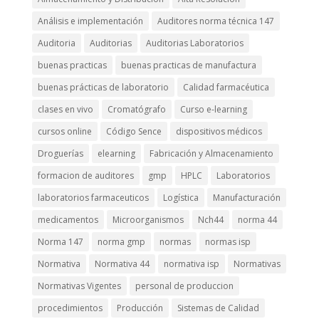
Análisis e implementación
Auditores norma técnica 147
Auditoria
Auditorias
Auditorias Laboratorios
buenas practicas
buenas practicas de manufactura
buenas prácticas de laboratorio
Calidad farmacéutica
clases en vivo
Cromatógrafo
Curso e-learning
cursos online
Código Sence
dispositivos médicos
Droguerías
elearning
Fabricación y Almacenamiento
formacion de auditores
gmp
HPLC
Laboratorios
laboratorios farmaceuticos
Logística
Manufacturación
medicamentos
Microorganismos
Nch44
norma 44
Norma 147
norma gmp
normas
normas isp
Normativa
Normativa 44
normativa isp
Normativas
Normativas Vigentes
personal de produccion
procedimientos
Producción
Sistemas de Calidad