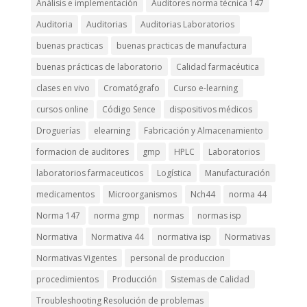
Análisis e implementación
Auditores norma técnica 147
Auditoria
Auditorias
Auditorias Laboratorios
buenas practicas
buenas practicas de manufactura
buenas prácticas de laboratorio
Calidad farmacéutica
clases en vivo
Cromatógrafo
Curso e-learning
cursos online
Código Sence
dispositivos médicos
Droguerías
elearning
Fabricación y Almacenamiento
formacion de auditores
gmp
HPLC
Laboratorios
laboratorios farmaceuticos
Logística
Manufacturación
medicamentos
Microorganismos
Nch44
norma 44
Norma 147
norma gmp
normas
normas isp
Normativa
Normativa 44
normativa isp
Normativas
Normativas Vigentes
personal de produccion
procedimientos
Producción
Sistemas de Calidad
Troubleshooting Resolución de problemas