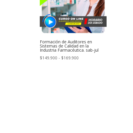
Formación de Auditores en
Sistemas de Calidad en la
Industria Farmacéutica. sab-jul
Rango
$
149.900
-
$
169.900
de
precios:
desde
$149.900
hasta
$169.900