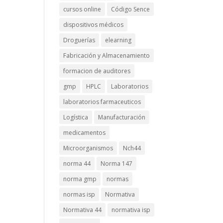
cursos online
Código Sence
dispositivos médicos
Droguerías
elearning
Fabricación y Almacenamiento
formacion de auditores
gmp
HPLC
Laboratorios
laboratorios farmaceuticos
Logística
Manufacturación
medicamentos
Microorganismos
Nch44
norma 44
Norma 147
norma gmp
normas
normas isp
Normativa
Normativa 44
normativa isp