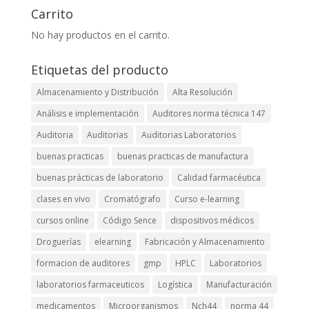
hasta
Carrito
$99.900
No hay productos en el carrito.
Etiquetas del producto
Almacenamiento y Distribución
Alta Resolución
Análisis e implementación
Auditores norma técnica 147
Auditoria
Auditorias
Auditorias Laboratorios
buenas practicas
buenas practicas de manufactura
buenas prácticas de laboratorio
Calidad farmacéutica
clases en vivo
Cromatógrafo
Curso e-learning
cursos online
Código Sence
dispositivos médicos
Droguerías
elearning
Fabricación y Almacenamiento
formacion de auditores
gmp
HPLC
Laboratorios
laboratorios farmaceuticos
Logística
Manufacturación
medicamentos
Microorganismos
Nch44
norma 44