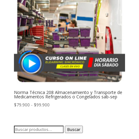
Norma Técnica 208 Almacenamiento y Transporte de
Medicamentos Refrigerados o Congelados sab-sep
Rango
$
79.900
-
$
99.900
de
precios:
desde
Buscar
Buscar
$79.900
por: